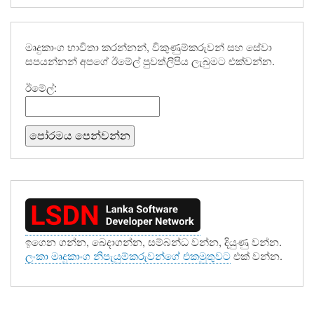
මෘදුකාංග භාවිතා කරන්නන්, විකුණුම්කරුවන් සහ සේවා
සපයන්නන් අපගේ ඊමේල් පුවත්ලිපිය ලැබුමට එක්වන්න.
ඊමේල්:
ඉගෙන ගන්න, බෙදාගන්න, සම්බන්ධ වන්න, දියුණු වන්න.
ලංකා මෘදුකාංග නිපැයුම්කරුවන්ගේ එකමුතුවට
එක් වන්න.