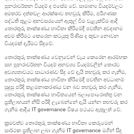
පුනරාවර්තන වියදම් ද එසේම වේ. සාමාන්‍ය වියදම්වලට
අමතරව දත්තවල ආරක්ෂාව තහවුරු කිරීම, පරිගණක
පද්ධති තුළට අනවසරයෙන් ඇතුල් වීම වැළැක්වීම ආදී
තොරතුරු තාක්ෂණය භාවිතා කිරීමේදී පවතින අවදානම
අවම කිරීමට කෙරෙන කටයුතු පිණිස ද කුඩා නොවන
වියදමක් දැරීමට සිදුවේ.
තොරතුරු තාක්ෂණය වෙනුවෙන් වැය කෙරෙන ආරම්භක
සහ පුනරාවර්තන වියදම් අනවශ්‍ය වියදම්වලින් තොරව
අවශ්‍යතාවයට සාධාරණව සිදු වේ දැයි තහවුරු කර ගැනීම,
තොරතුරු තාක්ෂණය භාවිතා කිරීමේදී පවතින අවධානම්
සුදුසු පරිදි කළමනාකරණය වන බව තහවුරු කර ගැනීම,
තොරතුරු තාක්ෂණය භාවිතයෙන් බලාපොරොත්තු වන
ප්‍රතිලාභයන් නිසි පරිදි ලැබෙන්නේ දැයි යන්න තහවරු කර
ගැනීම ආදීය IT governance විෂය පථයට ඇතුලත් වේ.
ක්‍රමවත්ව තොරතුරු තාක්ෂණය භාවිතා කෙරුමෙන්
සාර්ථක ප්‍රතිලාභ ලබා ගැනීම IT governance මගින් සිදු