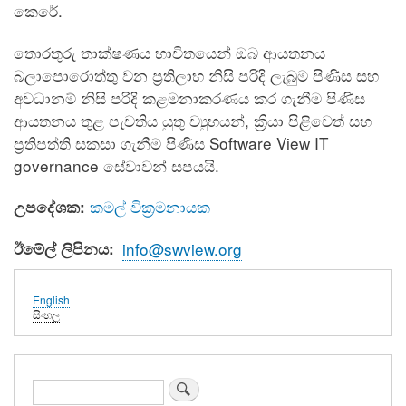
කෙරේ.
තොරතුරු තාක්ෂණය භාවිතයෙන් ඔබ ආයතනය
බලාපොරොත්තු වන ප්‍රතිලාභ නිසි පරිදි ලැබුම පිණිස සහ
අවධානම් නිසි පරිදි කළමනාකරණය කර ගැනීම පිණිස
ආයතනය තුළ පැවතිය යුතු ව්‍යුහයන්, ක්‍රියා පිළිවෙත් සහ
ප්‍රතිපත්ති සකසා ගැනීම පිණිස Software View IT
governance සේවාවන් සපයයි.
කමල් වික්‍රමනායක
උපදේශක:
ඊමේල් ලිපිනය
info@swview.org
English
සිංහල
සොයන්න