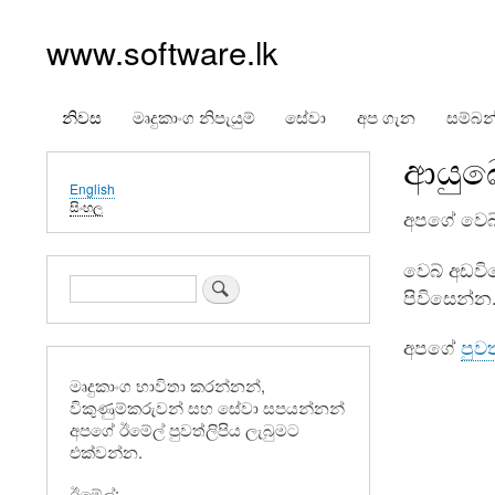
www.software.lk
නිවස
මෘදුකාංග නිපැයුම්
සේවා
අප ගැන
සම්බන
Main
ආයුබ
navigation
English
සිංහල
අපගේ වෙබ්
වෙබ් අඩවිය
සොයන්න
පිවිසෙන්න
අපගේ
පුවත
මෘදුකාංග භාවිතා කරන්නන්,
විකුණුම්කරුවන් සහ සේවා සපයන්නන්
අපගේ ඊමේල් පුවත්ලිපිය ලැබුමට
එක්වන්න.
ඊමේල්: