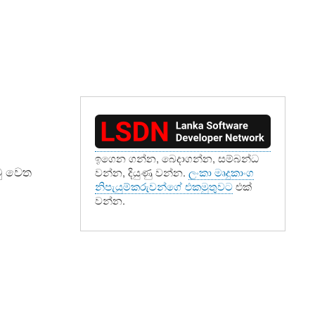
ඉගෙන ගන්න, බෙදාගන්න, සම්බන්ධ
ටු වෙත
වන්න, දියුණු වන්න.
ලංකා මෘදුකාංග
නිපැයුම්කරුවන්ගේ එකමුතුවට
එක්
වන්න.