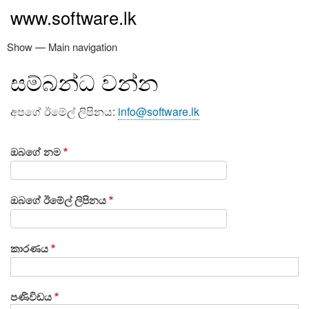
Skip
www.software.lk
to
main
Show — Main navigation
Main
content
navigation
සම්බන්ධ වන්න
නිවස
මෘදුකාංග නිපැයුම්
සේවා
අප ගැන
සම්බන්ධ වන්න
අපගේ ඊමේල් ලිපිනය:
info@software.lk
ඔබගේ නම
ඔබගේ ඊමේල් ලිපිනය
කාරණය
පණිවිඩය