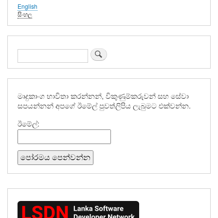
English
සිංහල
සොයන්න
මෘදුකාංග භාවිතා කරන්නන්, විකුණුම්කරුවන් සහ සේවා
සපයන්නන් අපගේ ඊමේල් පුවත්ලිපිය ලැබුමට එක්වන්න.
ඊමේල්: