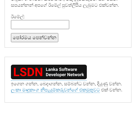
සපයන්නන් අපගේ ඊමේල් පුවත්ලිපිය ලැබුමට එක්වන්න.
ඊමේල්:
ඉගෙන ගන්න, බෙදාගන්න, සම්බන්ධ වන්න, දියුණු වන්න.
ලංකා මෘදුකාංග නිපැයුම්කරුවන්ගේ එකමුතුවට
එක් වන්න.