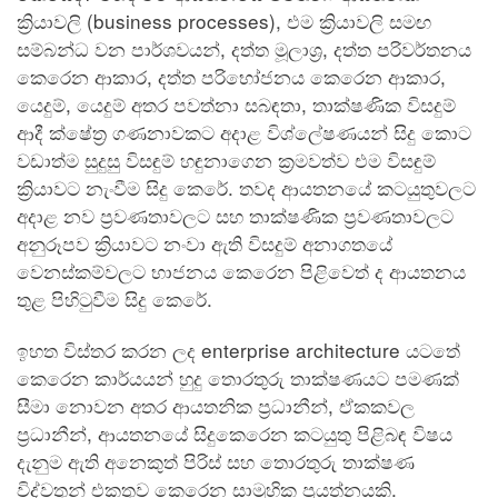
ක්‍රියාවලි (business processes), එම ක්‍රියාවලි සමඟ
සම්බන්ධ වන පාර්ශවයන්, දත්ත මූලාශ්‍ර, දත්ත පරිවර්තනය
කෙරෙන ආකාර, දත්ත පරිභෝජනය කෙරෙන ආකාර,
යෙදුම්, යෙදුම් අතර පවත්නා සබඳතා, තාක්ෂණික විසදුම්
ආදී ක්ෂේත්‍ර ගණනාවකට අදාළ විශ්ලේෂණයන් සිදු කොට
වඩාත්ම සුදුසු විසඳුම් හඳුනාගෙන ක්‍රමවත්ව එම විසඳුම්
ක්‍රියාවට නැංවීම සිදු කෙරේ. තවද ආයතනයේ කටයුතුවලට
අදාළ නව ප්‍රවණතාවලට සහ තාක්ෂණික ප්‍රවණතාවලට
අනුරූපව ක්‍රියාවට නංවා ඇති විසදුම් අනාගතයේ
වෙනස්කම්වලට භාජනය කෙරෙන පිළිවෙත් ද ආයතනය
තුළ පිහිටුවීම සිදු කෙරේ.
ඉහත විස්තර කරන ලද enterprise architecture යටතේ
කෙරෙන කාර්යයන් හුදු තොරතුරු තාක්ෂණයට පමණක්
සීමා නොවන අතර ආයතනික ප්‍රධානීන්, ඒකකවල
ප්‍රධානීන්, ආයතනයේ සිදුකෙරෙන කටයුතු පිළිබඳ විෂය
දැනුම ඇති අනෙකුත් පිරිස් සහ තොරතුරු තාක්ෂණ
විද්වතුන් එකතුව කෙරෙන සාමූහික ප්‍රයත්නයකි.