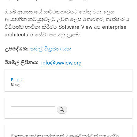
ඔබේ ආයතනයේ සාර්ථකභාවයට හේතු වන ලෙස
ආයතනික කටයුතුවලට උචිත ලෙස තොරතුරු තාක්ෂණය
විධිමත්ව භාවිතා කිරීමට Software View අප enterprise
architecture සේවා සපයනු ලැබේ.
කමල් වික්‍රමනායක
උපදේශක:
ඊමේල් ලිපිනය
info@swview.org
English
සිංහල
සොයන්න
මෘදුකාංග භාවිතා කරන්නන්, විකුණුම්කරුවන් සහ සේවා